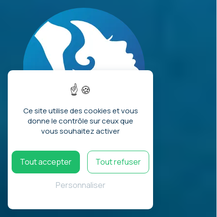
Ce site utilise des cookies et vous
donne le contrôle sur ceux que
vous souhaitez activer
06 60 45 74 61
hervereflexo74@yahoo.fr
Tout accepter
Tout refuser
En savoir plus
Personnaliser